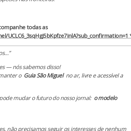
acompanhe todas as
el/UCLC6_3sqHgj5bKpfze7inlA?sub_confirmation=1 *
os…”
es — nós sabemos disso!
 manter o
Guia São Miguel
no ar, livre e acessível a
pode mudar o futuro do nosso jornal:
o modelo
res, não precisamos seguir os interesses de nenhum