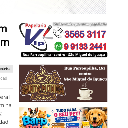
em
 em
onteira
udad
eral
um na
da
udad