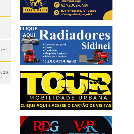
a e
futsal