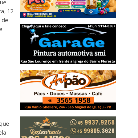
que
a, 12
 de
e
 que
ela