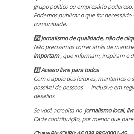
grupo político ou empresário poderoso.
Podemos publicar o que for necessári
comunidade.
2️⃣ Jornalismo de qualidade, não de cliq
Não precisamos correr atrás de manche
importam
, que informam, inspiram e d
3️⃣ Acesso livre para todos
Com o apoio dos leitores, mantemos o 
possível de pessoas — inclusive em re
desafios.
Se você acredita no
jornalismo local, liv
Cada contribuição, por menor que pare
Chave Pix (CNPJ): 46.038.985/0001-45