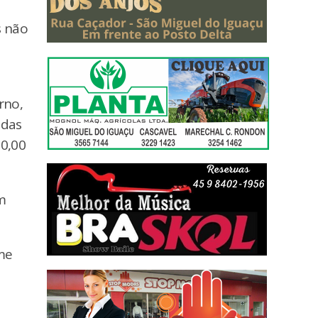
s não
rno,
idas
00,00
m
ime